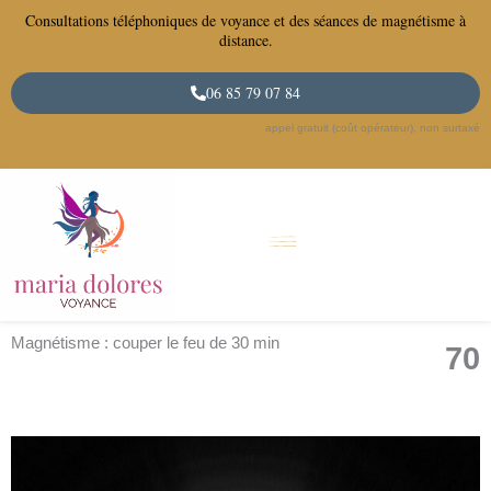
Aller
Consultations téléphoniques de voyance et des séances de magnétisme à
au
distance.
contenu
06 85 79 07 84
appel gratuit (coût opérateur), non surtaxé
Magnétisme : couper le feu de 30 min
70