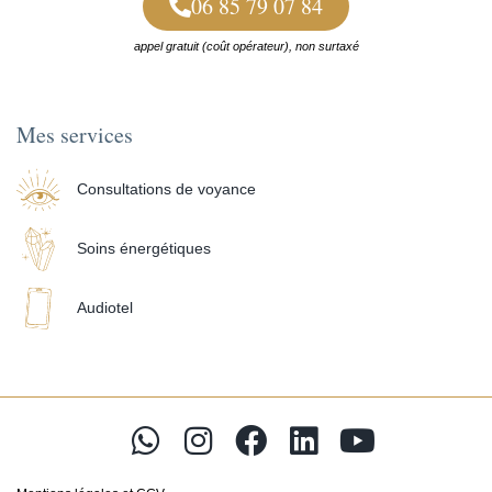
06 85 79 07 84
appel gratuit (coût opérateur), non surtaxé
Mes services
Consultations de voyance
Soins énergétiques
Audiotel
W
I
F
L
Y
h
n
a
i
o