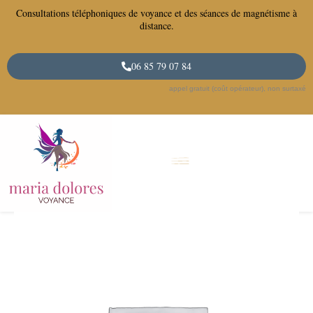
Aller
Consultations téléphoniques de voyance et des séances de magnétisme à
au
distance.
contenu
06 85 79 07 84
appel gratuit (coût opérateur), non surtaxé
quantité
de
Rendez-
vous