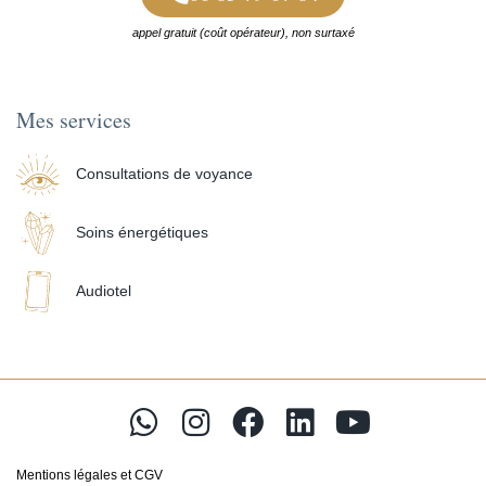
appel gratuit (coût opérateur), non surtaxé
Mes services
Consultations de voyance
Soins énergétiques
Audiotel
W
I
F
L
Y
h
n
a
i
o
a
s
c
n
u
Mentions légales et CGV