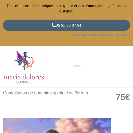
Aller
Consultations téléphoniques de voyance et des séances de magnétisme à
au
distance.
contenu
06 85 79 07 84
appel gratuit (coût opérateur), non surtaxé
Consultation de coaching spirituel de 30 min
75€